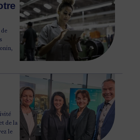
otre
 de
s
onin,
Image
ivité
et de la
ez le