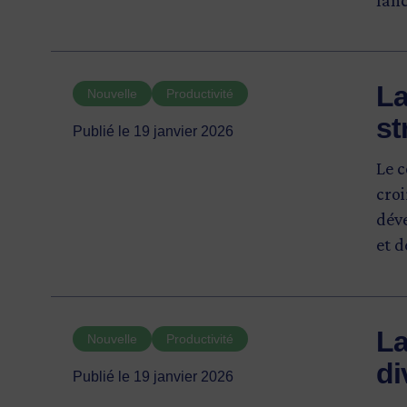
La
Nouvelle
Productivité
st
Publié le 19 janvier 2026
Le c
croi
dév
et d
pou
prio
clim
La
Nouvelle
Productivité
béné
di
Publié le 19 janvier 2026