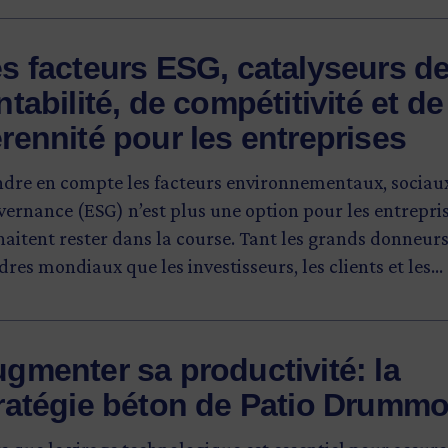
uation, combinée à la montée des préoccupations
ronnementales et à l'adoption des critères ESG
s facteurs ESG, catalyseurs d
ironnement, société, gouvernance) par les entreprises 
ntabilité, de compétitivité et de
eurs d’ordre, fait en sorte que l'efficacité énergétique
lément incontournable pour la productivité et la
rennité pour les entreprises
étitivité des entreprises.
ndre en compte les facteurs environnementaux, sociaux
ernance (ESG) n’est plus une option pour les entrepri
aitent rester dans la course. Tant les grands donneur
dres mondiaux que les investisseurs, les clients et les
oyés ont des exigences à cet égard, sans compter que 
slateurs et les organismes de réglementation imposent
 en plus l’adoption de pratiques durables.
gmenter sa productivité: la
ratégie béton de Patio Drumm