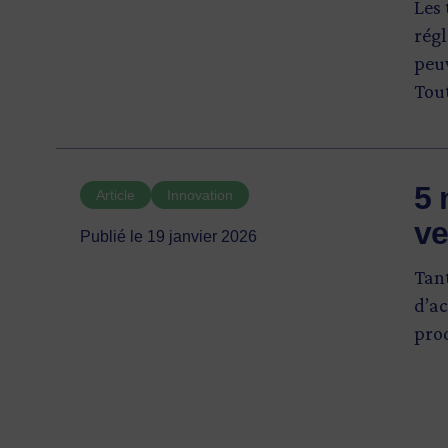
Les
rég
peuv
Tout
main
Expo
semb
5 
Article
Innovation
d’af
ve
béné
Publié le 19 janvier 2026
s’a
Tant
œuv
d’ac
prod