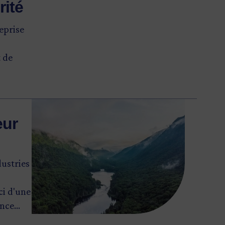
rité
eprise
t de
Image
eur
dustries
ci d'une
ince
 Cette