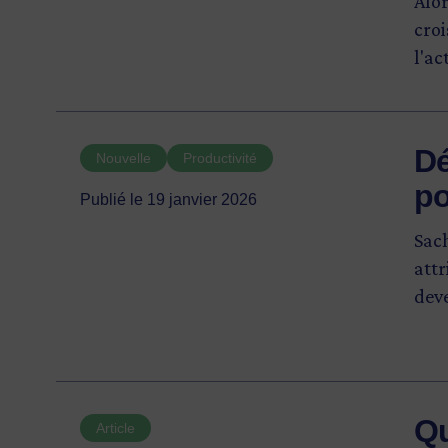
Alor
croi
l'ac
Dé
Nouvelle
Productivité
po
Publié le 19 janvier 2026
Sach
attr
dev
Qu
Article