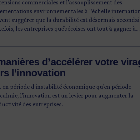
 tensions commerciales et l’assouplissement des
lementations environnementales à l’échelle internatio
ent suggérer que la durabilité est désormais secondai
efois, les entreprises québécoises ont tout à gagner à
tenir le cap, selon Marie-Eve Jean, vice-présidente,
rtations, à Investissement Québec. «C’est sûr que le c
le moins favorable à l’amorce ou à la poursuite de st
manières d’accélérer votre vira
faires qui misent sur le développement durable. Mais l
rs l’innovation
fices demeurent. Le public, les employés, les actionna
ttendent quand même à ce que les entreprises mettent 
 en période d’instabilité économique qu’en période
re pour réduire leur impact environnemental.»
calmie, l’innovation est un levier pour augmenter la
uctivité des entreprises.