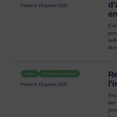
d’
Publié le 19 janvier 2026
en
Il e
prod
indi
dire
Inv
Re
Vidéo
Productivité durable
l'
Publié le 19 janvier 2026
Vous
des 
prod
lanc