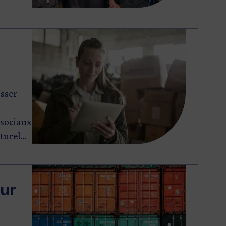
Image
isser
 sociaux
aturel
ux
Image
 que les
our