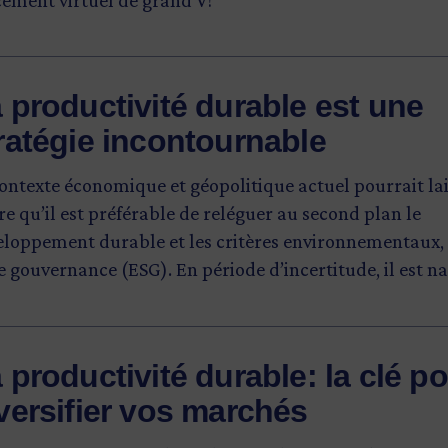
 productivité durable est une
ratégie incontournable
ontexte économique et géopolitique actuel pourrait la
re qu’il est préférable de reléguer au second plan le
eloppement durable et les critères environnementaux,
e gouvernance (ESG). En période d’incertitude, il est n
r les entreprises d’accorder davantage d’importance a
rités du moment. Néanmoins, les coûts de l’inaction
atiques sont nombreux et il est important de rappeler
 productivité durable: la clé p
fices d’agir le sont encore plus.
versifier vos marchés