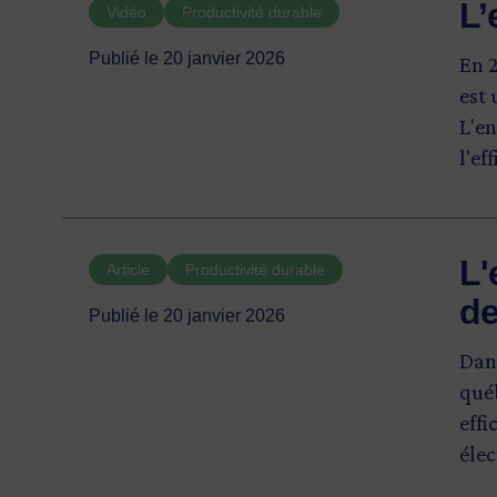
L’
Vidéo
Productivité durable
Publié le 20 janvier 2026
En 
est 
L'en
l'ef
L'
Article
Productivité durable
de
Publié le 20 janvier 2026
Dans
québ
effi
élec
atte