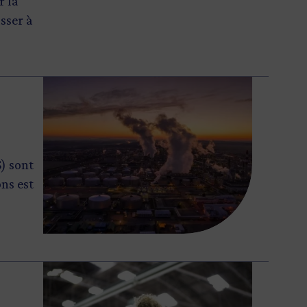
r la
sser à
Image
S) sont
ns est
Image