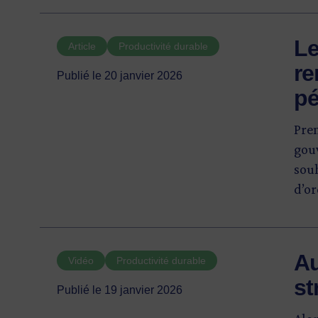
sit
envi
Le
Article
Productivité durable
(env
re
donn
Publié le 20 janvier 2026
un é
pé
comp
Pre
gouv
souh
d’or
empl
légi
plus
Au
Vidéo
Productivité durable
st
Publié le 19 janvier 2026