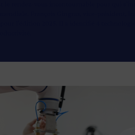
 le rendez-vous incontournable pour qui s’in
 mondiale. François Gingras, vice-président, I
pour l’édition 2025. Il a identifié 4 technologi
oductivité.