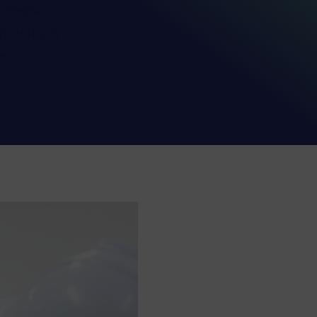
téresse
nnovation
es à