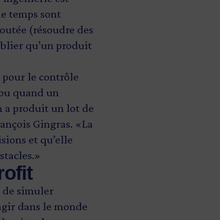
de temps sont
joutée (résoudre des
ublier qu’un produit
 pour le contrôle
, ou quand un
n a produit un lot de
ançois Gingras. «La
sions et qu’elle
stacles.»
ofit
 de simuler
agir dans le monde