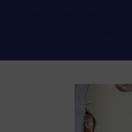
La foire commerciale Hannover Messe est
aux avancées technologiques à l’échelle
à Investissement Québec, était sur place 
garder sur votre radar pour gagner en pr
Image