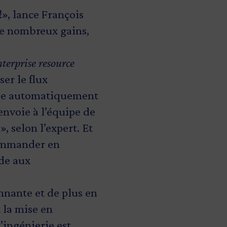
», lance François
 de nombreux gains,
terprise resource
er le flux
lise automatiquement
envoie à l’équipe de
, selon l’expert. Et
commander en
nde aux
onnante et de plus en
 la mise en
’ingénierie est