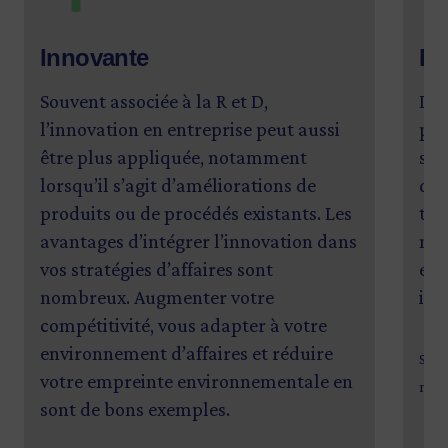
Innovante
Pr
Souvent associée à la R et D,
Les
l’innovation en entreprise peut aussi
pro
être plus appliquée, notamment
son
lorsqu’il s’agit d’améliorations de
des
produits ou de procédés existants. Les
tec
avantages d’intégrer l’innovation dans
mar
vos stratégies d’affaires sont
éle
nombreux. Augmenter votre
ind
compétitivité, vous adapter à votre
environnement d’affaires et réduire
Sour
votre empreinte environnementale en
matu
sont de bons exemples.