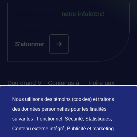
Abonnez-vous à
notre infolettre!
Restez informé des projets qui façonnent
l’économie du Québec.
S'abonner
Duo grand V
Contenus à
Foire aux
découvrir
questions
Nous utilisons des témoins (cookies) et traitons
Utilisation
des données personnelles pour les finalités
des
suivantes : Fonctionnel, Sécurité, Statistiques,
Contenu externe intégré, Publicité et marketing.
© 2026 grand V - Investissement Québec
données