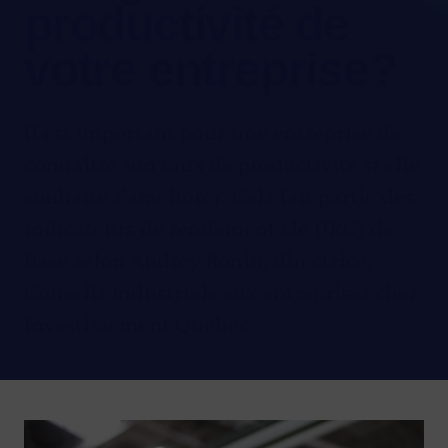
productivité de
votre entreprise?
Il est important pour une entreprise de
connaître son taux de productivité si elle
souhaite s’améliorer. Cela fait partie des
indicateurs de rendement clé (IRC) de
base selon Audrey Bonin, directrice,
Conseils industriels aux entreprises chez
Investissement Québec.
Image