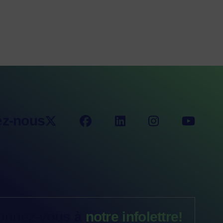
ez-nous
onnez-vous à
notre infolettre!