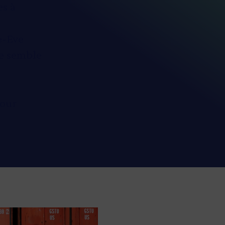
es à
e-Eve
te semble
pour