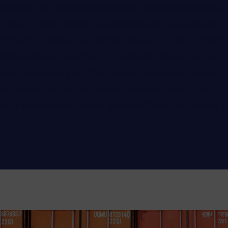
issement des réglementations environnemental
r que la durabilité est désormais secondaire.
nt tout à gagner à maintenir le cap, selon Mari
nvestissement Québec. «C’est sûr que le contex
ite de stratégies d’affaires qui misent sur le
es demeurent. Le public, les employés, les
e que les entreprises mettent tout en œuvre 