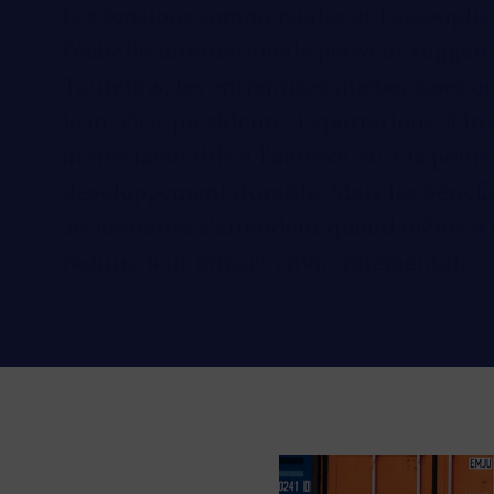
Les tensions commerciales et l’assoupl
l’échelle internationale peuvent suggére
Toutefois, les entreprises québécoises o
Jean, vice-présidente, Exportations, à I
moins favorable à l’amorce ou à la poursu
développement durable. Mais les bénéfic
actionnaires s’attendent quand même à c
réduire leur impact environnemental.»
Image