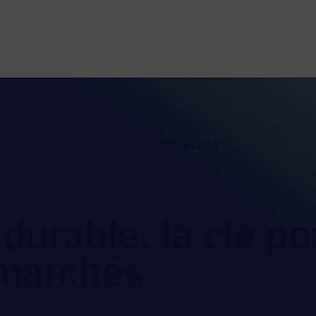
able: la clé pour diversifier vos marchés
 durable: la clé po
 marchés