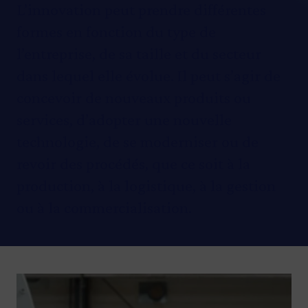
L’innovation peut prendre différentes
formes en fonction du type de
l’entreprise, de sa taille et du secteur
dans lequel elle évolue. Il peut s’agir de
concevoir de nouveaux produits ou
services, d’adopter une nouvelle
technologie, de se moderniser ou de
revoir des procédés, que ce soit à la
production, à la logistique, à la gestion
ou à la commercialisation.
Image