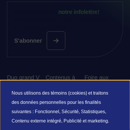
Abonnez-vous à
notre infolettre!
Restez informé des projets qui façonnent
l’économie du Québec.
S'abonner
Duo grand V
Contenus à
Foire aux
découvrir
questions
Nous utilisons des témoins (cookies) et traitons
Utilisation
des données personnelles pour les finalités
des
suivantes : Fonctionnel, Sécurité, Statistiques,
Contenu externe intégré, Publicité et marketing.
© 2026 grand V - Investissement Québec
données