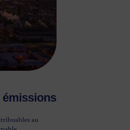
es émissions
ttribuables au
rnable.