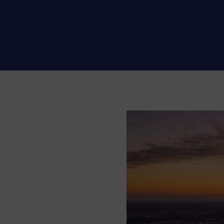
Sachant que 31 % des émissions de gaz à 
manufacturier, réduire ces émissions es
Image