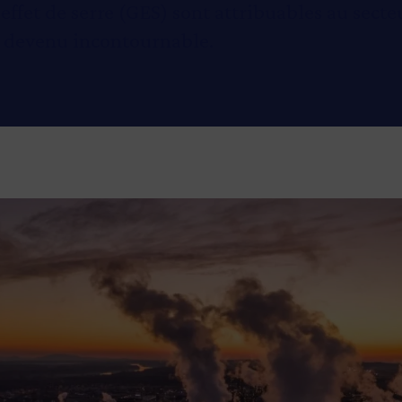
effet de serre (GES) sont attribuables au secte
t devenu incontournable.