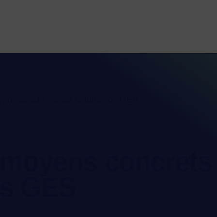
ens concrets pour réduire vos GES
 moyens concrets
os GES