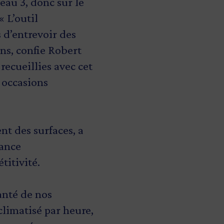
eau 3, donc sur le
« L’outil
s d’entrevoir des
ns, confie Robert
ecueillies avec cet
 occasions
nt des surfaces, a
mance
titivité.
santé de nos
limatisé par heure,